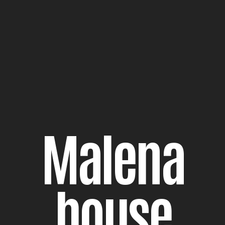
M
a
l
e
n
a
h
o
u
s
e