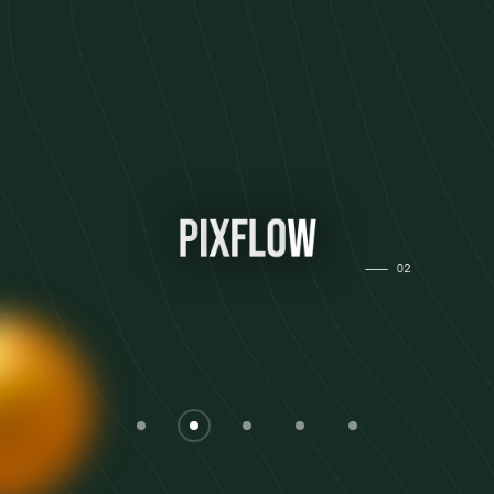
P
i
x
f
l
o
w
02