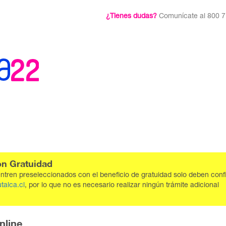
¿Tienes dudas?
Comunícate al 800 
on Gratuidad
entren preseleccionados con el beneficio de gratuidad solo deben conf
talca.cl
, por lo que no es necesario realizar ningún trámite adicional
nline