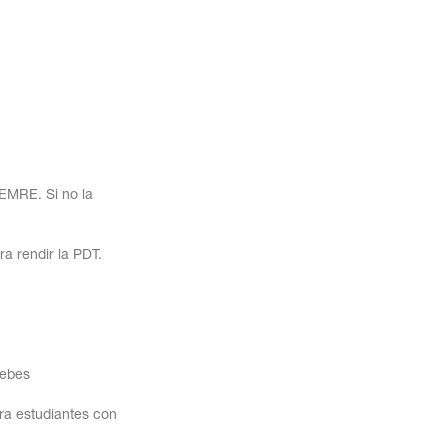
DEMRE. Si no la
a rendir la PDT.
debes
ara estudiantes con