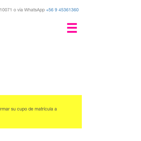
710071 o vía WhatsApp
+56 9 45361360
☰
irmar su cupo de matrícula a