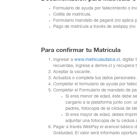
matricularte?
Formulario de ayuda por fallecimiento o inv
Colilla de matrícula.
Formulario mandato de pagaré (no aplica 
¿Cómo
Pago de matrícula a través de webpay (no 
matricularte?
Para confirmar tu Matrícula
Acreditación
Ingresar a
www.matriculautalca.cl
, digita
recuerdas, ingresa a demre.cl y recupera 
Aceptar la vacante.
Socioeconómica
Actualiza o completa tus datos personales.
Completar el formulario de ayuda por fallec
Completar el Formulario de mandato de pa
Importante
Si eres menor de edad, éste debe se
cargarlo a la plataforma junto con: 
padres, fotocopia de la cédula de ide
Si eres mayor de edad, debes imprim
adjuntar una fotocopia de tu cédula d
Pagar a través WebPay el arancel básico de
Gratuidad. El valor será informado oport