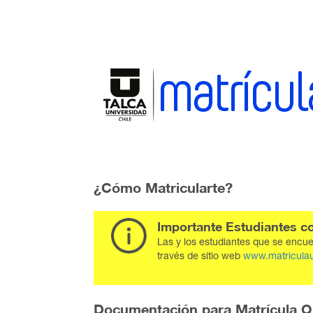
¿Cómo Matricularte?
Importante Estudiantes c
Las y los estudiantes que se encu
través de sitio web
www.matriculau
¿Cuándo
Documentación para Matrícula O