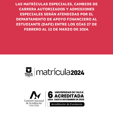
LAS MATRÍCULAS ESPECIALES, CAMBIOS DE
CARRERA AUTORIZADOS Y ADMISIONES
ESPECIALES SERÁN ATENDIDAS POR EL
DEPARTAMENTO DE APOYO FINANCIERO AL
ESTUDIANTE (DAFE) ENTRE LOS DÍAS 27 DE
FEBRERO AL 12 DE MARZO DE 2024.